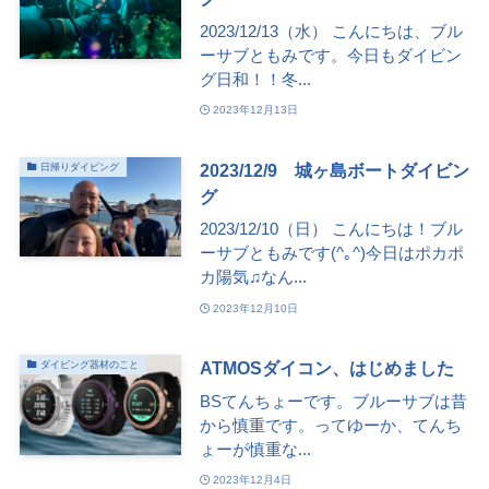
2023/12/13（水） こんにちは、ブル
ーサブともみです。今日もダイビン
グ日和！！冬...
2023年12月13日
2023/12/9 城ヶ島ボートダイビン
日帰りダイビング
グ
2023/12/10（日） こんにちは！ブル
ーサブともみです(^｡^)今日はポカポ
カ陽気♫なん...
2023年12月10日
ATMOSダイコン、はじめました
ダイビング器材のこと
BSてんちょーです。ブルーサブは昔
から慎重です。ってゆーか、てんち
ょーが慎重な...
2023年12月4日