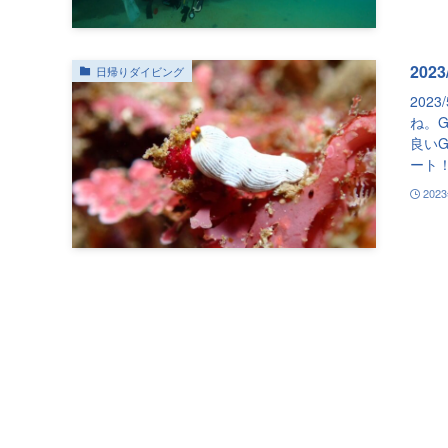
202
日帰りダイビング
202
ね。G
良い
ート！
202