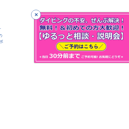
す
の
ボ