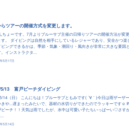
からツアーの開催方式を変更します。
てんちょーです。7月よりブルーサブ主催の日帰りツアーの開催方法が変
ます。 ダイビングは自然を相手にしているレジャーであり、安全かつ楽
イビングできるかは、季節・気象・潮回り・風向きが非常に大きな要因
。インストラクタ...
3年5月17日
3/5/13 富戸ビーチダイビング
3/5/14（日） こんにちは！ブルーサブともみです( ´∀｀)今日は雨ザーザ
きや...遅まったみたいで、器材の水切りができたのでラッキーです☺️ 
戸ビーチ！！天気は雨でしたが、水中は可愛い子たちいっぱーい♡さす
..
3年5月14日