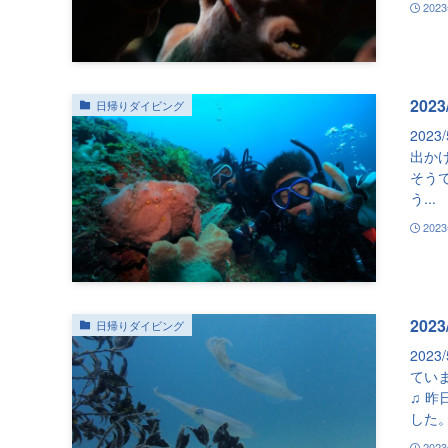
202
202
日帰りダイビング
202
出か
そう
う...
202
202
日帰りダイビング
202
てい
♫ 
した。
202