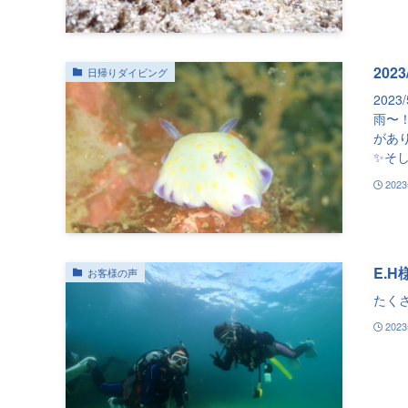
202
日帰りダイビング
202
雨〜
があ
✨そし
202
E.H
お客様の声
たく
202