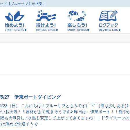
ョップ【ブルーサブ】が格安！
3/5/27 伊東ボートダイビング
3/5/28（日） こんにちは！ブルーサブともみです( ´ ▽ ` )風は少しあるけ
いいお天気！！器材がよく乾きそうです♪ 昨日は、伊東ボート！！穏や
♫陸も天気良し♫水温も安定して上がってきてますね！！ドライスーツの
は薄めで快適そうで...