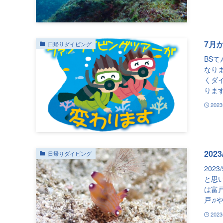
7月
日帰りダイビング
BS
なり
くダ
ります
202
202
日帰りダイビング
202
と思い
は富
戸♫や.
202