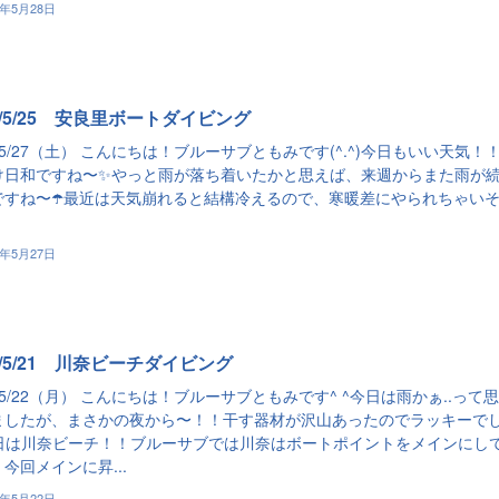
3年5月28日
3/5/25 安良里ボートダイビング
3/5/27（土） こんにちは！ブルーサブともみです(^.^)今日もいい天気！
け日和ですね〜✨やっと雨が落ち着いたかと思えば、来週からまた雨が
ですね〜☂️最近は天気崩れると結構冷えるので、寒暖差にやられちゃい
3年5月27日
3/5/21 川奈ビーチダイビング
3/5/22（月） こんにちは！ブルーサブともみです^ ^今日は雨かぁ..って
ましたが、まさかの夜から〜！！干す器材が沢山あったのでラッキーで
昨日は川奈ビーチ！！ブルーサブでは川奈はボートポイントをメインにし
今回メインに昇...
3年5月22日