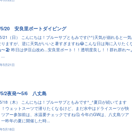
3/5/20 安良里ボートダイビング
3/5/21（日） こんにちは！ブルーサブともみです(^^)天気が崩れると一
なりますが、逆に天気がいいと暑すぎますね😂こんな日は海に入りたく
〜🏖 昨日は伊豆山改め...安良里ボート！！透明度良し！！群れ群れ〜
..
3年5月21日
3/5/2夜発〜5/6 八丈島
3/5/18（木） こんにちは！ブルーサブともみです^_^夏日が続いてます
！！ウェットスーツで潜りたくなるけど、まだ水中はドライスーツが快
！ツアー参加前は、水温要チェックですね🤔 今年のGWは、八丈島ツア
一昨年の夏に開催した時...
3年5月18日