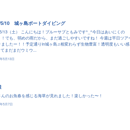
3/5/10 城ヶ島ボートダイビング
3/5/13（土） こんにちは！ブルーサブともみです^_^今日はあいにくの
！！でも、弱めの雨だから、まだ過ごしやすいですね！ 今週は平日ツア
りましたー！！予定通りin城ヶ島♫相変わらず生物豊富！透明度もいい感
てまだまだウミウ...
3年5月13日
様
さんのお魚春を感じる海草が見れました！楽しかった〜！
3年5月7日