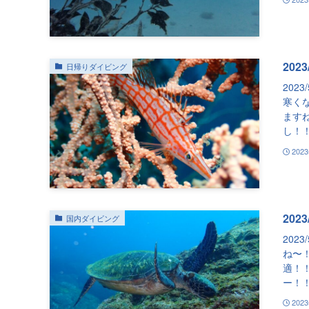
202
日帰りダイビング
202
寒く
ますね
し！！.
202
202
国内ダイビング
202
ね〜
適！
ー！！
202