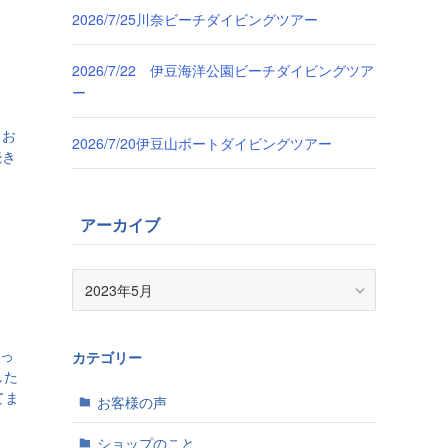
2026/7/25川奈ビーチダイビングツアー
2026/7/22 伊豆海洋公園ビーチダイビングツア
ー
！お
2026/7/20伊豆山ボートダイビングツアー
続き
そ
アーカイブ
ア
ー
カ
イ
思っ
カテゴリー
ブ
した
てま
お客様の声
ショップのこと