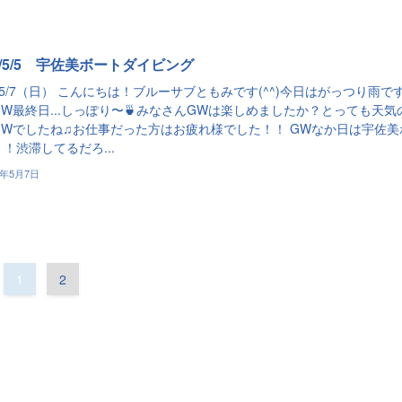
3/5/5 宇佐美ボートダイビング
3/5/7（日） こんにちは！ブルーサブともみです(^^)今日はがっつり雨で
W最終日...しっぽり〜🍵みなさんGWは楽しめましたか？とっても天気
GWでしたね♫お仕事だった方はお疲れ様でした！！ GWなか日は宇佐美
！渋滞してるだろ...
3年5月7日
1
2