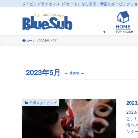
ダイビングライセンス（Cカード）なら東京・新宿のダイビングシ
ホーム
2023年
5月
2023年5月
– date –
202
日帰りダイビング
202
ど、
海〜
ンナー