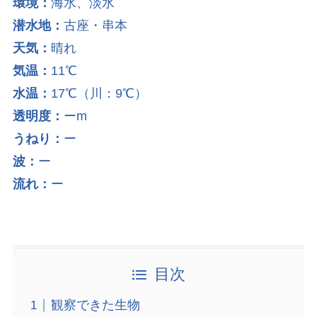
環境：
海水、淡水
潜水地：
古座・串本
天気：
晴れ
気温：
11℃
水温：
17℃（川：9℃）
透明度：
ーm
うねり：
ー
波：
ー
流れ：
ー
目次
観察できた生物