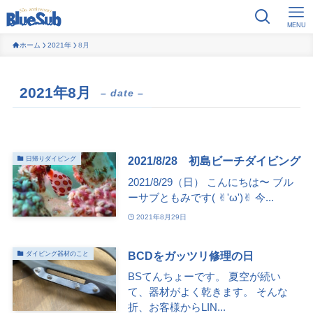
MENU
ホーム
2021年
8月
2021年8月
– date –
2021/8/28 初島ビーチダイビング
日帰りダイビング
2021/8/29（日） こんにちは〜 ブル
ーサブともみです( ✌︎'ω')✌︎ 今...
2021年8月29日
BCDをガッツリ修理の日
ダイビング器材のこと
BSてんちょーです。 夏空が続い
て、器材がよく乾きます。 そんな
折、お客様からLIN...