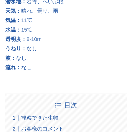
潜水地：
岩骨、へいぶ根
天気：
晴れ、曇り、雨
気温：
11℃
水温：
15℃
透明度：
8-10m
うねり：
なし
波：
なし
流れ：
なし
目次
観察できた生物
お客様のコメント