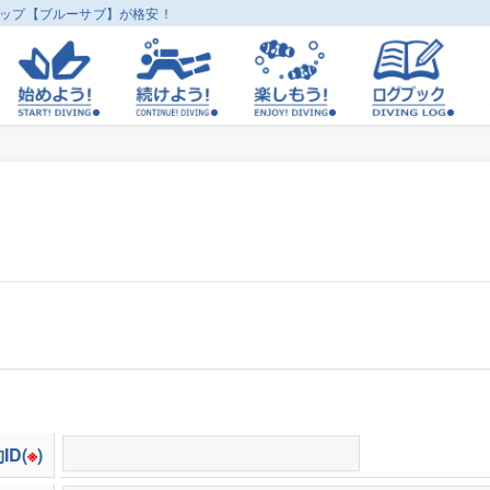
ョップ【ブルーサブ】が格安！
ID(
※
)