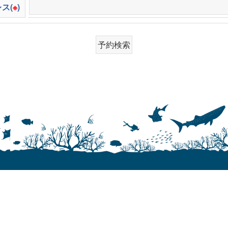
ス(
※
)