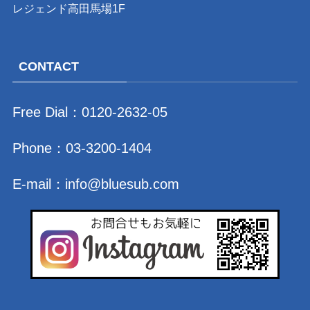
レジェンド高田馬場1F
CONTACT
Free Dial：
0120-2632-05
Phone：
03-3200-1404
E-mail：
info@bluesub.com