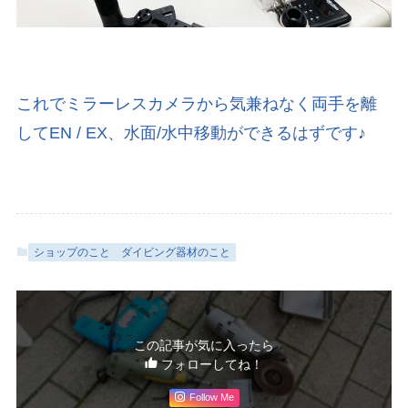
これでミラーレスカメラから気兼ねなく両手を離
してEN / EX、水面/水中移動ができるはずです♪
ショップのこと
ダイビング器材のこと
この記事が気に入ったら
フォローしてね！
Follow Me