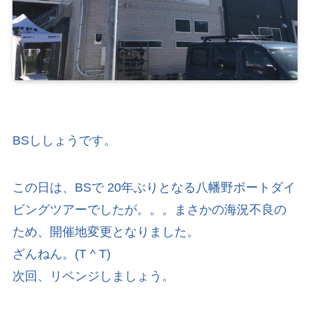
BSししょうです。
この日は、BSで 20年ぶりとなる八幡野ボートダイ
ビングツアーでしたが。。。まさかの海況不良の
ため、開催地変更となりました。
ざんねん。(T ^ T)
次回、リベンジしましょう。