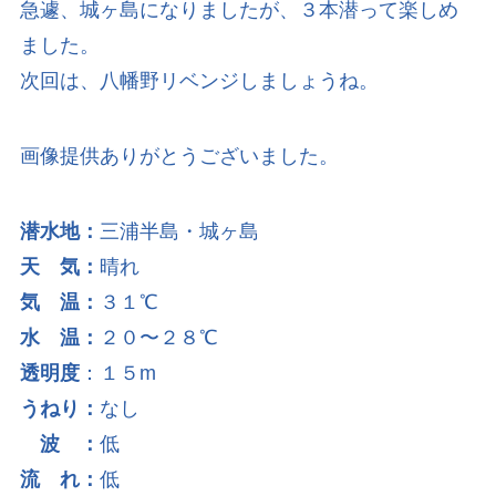
急遽、城ヶ島になりましたが、３本潜って楽しめ
ました。
次回は、八幡野リベンジしましょうね。
画像提供ありがとうございました。
潜水地：
三浦半島・城ヶ島
天 気：
晴れ
気 温：
３１℃
水 温：
２０〜２８℃
透明度
：１５m
うねり：
なし
波 ：
低
流 れ：
低