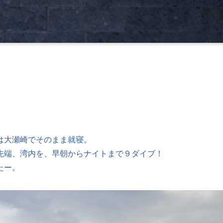
は大瀬崎でそのまま就寝。
先端、湾内を、早朝からナイトまで９ダイブ！
たー。