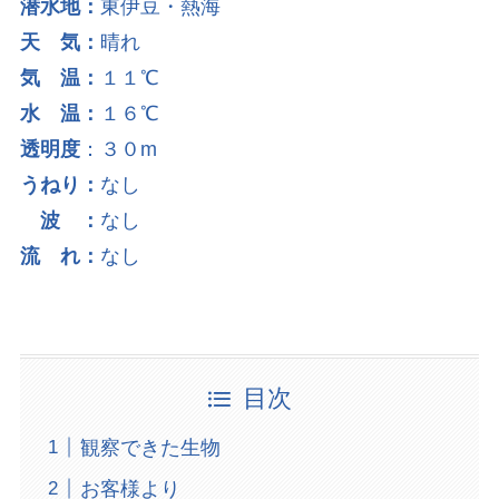
潜水地：
東伊豆・熱海
天 気：
晴れ
気 温：
１１℃
水 温：
１６℃
透明度
：３０m
うねり：
なし
波 ：
なし
流 れ：
なし
目次
観察できた生物
お客様より