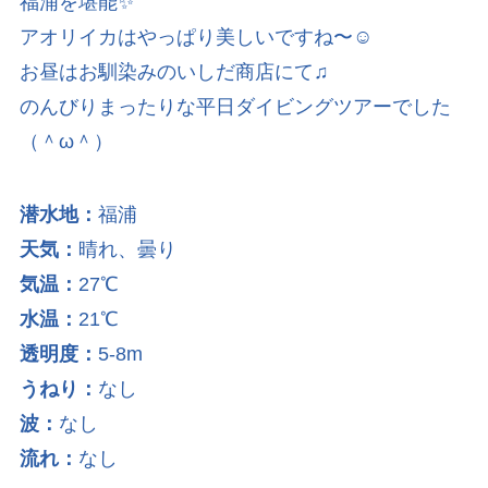
福浦を堪能✨
アオリイカはやっぱり美しいですね〜☺️
お昼はお馴染みのいしだ商店にて♫
のんびりまったりな平日ダイビングツアーでした
（＾ω＾）
潜水地：
福浦
天気：
晴れ、曇り
気温：
27℃
水温：
21℃
透明度：
5-8m
うねり：
なし
波：
なし
流れ：
なし