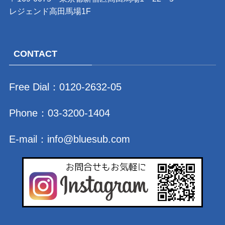
レジェンド高田馬場1F
CONTACT
Free Dial：
0120-2632-05
Phone：
03-3200-1404
E-mail：
info@bluesub.com