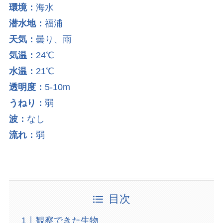
環境：
海水
潜水地：
福浦
天気：
曇り、雨
気温：
24℃
水温：
21℃
透明度：
5-10m
うねり：
弱
波：
なし
流れ：
弱
目次
観察できた生物