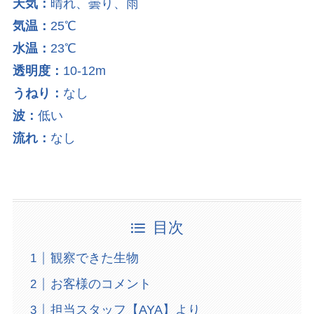
天気：
晴れ、曇り、雨
気温：
25℃
水温：
23℃
透明度：
10-12m
うねり：
なし
波：
低い
流れ：
なし
目次
観察できた生物
お客様のコメント
担当スタッフ【AYA】より