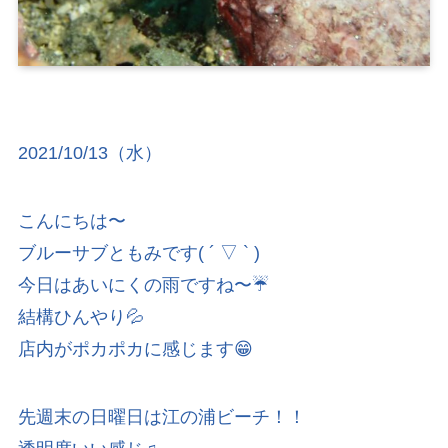
2021/10/13（水）
こんにちは〜
ブルーサブともみです( ´ ▽ ` )
今日はあいにくの雨ですね〜☔️
結構ひんやり💦
店内がポカポカに感じます😁
先週末の日曜日は江の浦ビーチ！！