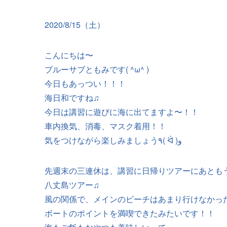
2020/8/15（土）
こんにちは〜
ブルーサブともみです( ^ω^ )
今日もあっつい！！！
海日和ですね♫
今日は講習に遊びに海に出てますよ〜！！
車内換気、消毒、マスク着用！！
気をつけながら楽しみましょう٩( ᐛ )و
先週末の三連休は、講習に日帰りツアーにあとも
八丈島ツアー♫
風の関係で、メインのビーチはあまり行けなかっ
ボートのポイントを満喫できたみたいです！！