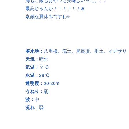
海もご飯もおやつも美味しいって、、、
最高じゃんか！！！！！！w
素敵な夏休みですね✨
潜水地：
八重根、底土、局長浜、垂土、イデサリ
天気：
晴れ
気温：
？℃
水温：
28℃
透明度：
20-30m
うねり：
弱
波：
中
流れ：
弱