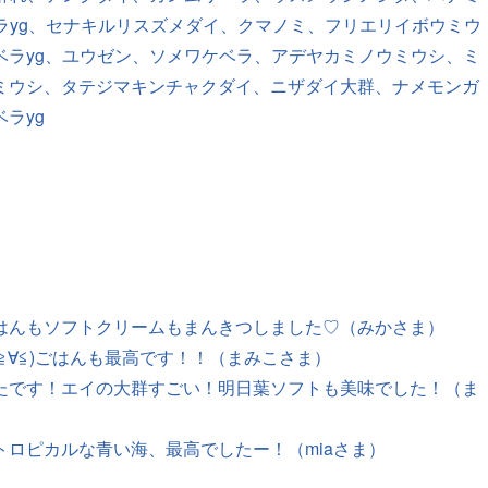
ラyg、セナキルリスズメダイ、クマノミ、フリエリイボウミウ
ベラyg、ユウゼン、ソメワケベラ、アデヤカミノウミウシ、ミ
ミウシ、タテジマキンチャクダイ、ニザダイ大群、ナメモンガ
ラyg
はんもソフトクリームもまんきつしました♡（みかさま）
≧∀≦)ごはんも最高です！！（まみこさま）
たです！エイの大群すごい！明日葉ソフトも美味でした！（ま
ロピカルな青い海、最高でしたー！（miaさま）