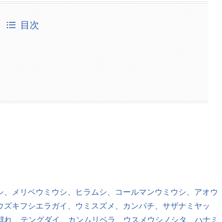
目次
シ、メリベウミウシ、ヒラムシ、コールマンウミウシ、アオウ
ウズキフシエラガイ、ウミスズメ、カンパチ、サザナミヤッ
オ群れ、テングダイ、カンムリベラ、ウスメウシノシタ、ハナミ