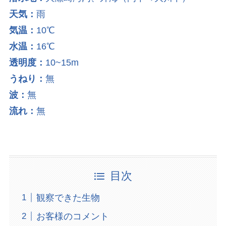
天気：
雨
気温：
10℃
水温：
16℃
透明度：
10~15m
うねり：
無
波：
無
流れ：
無
目次
観察できた生物
お客様のコメント